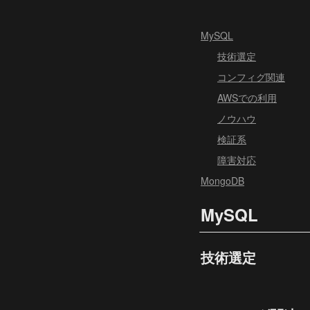
MySQL
技術選定
コンフィグ関連
AWSでの利用
ノウハウ
検証系
障害対応
MongoDB
MySQL
技術選定