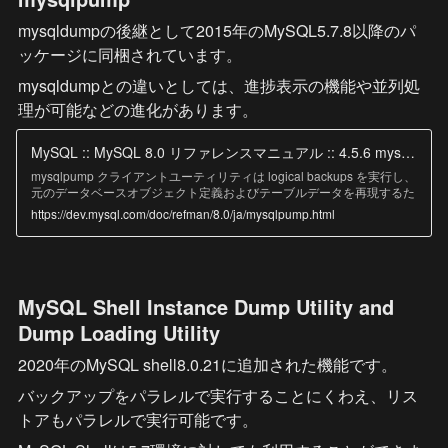
Oracle Cloud Infrastructure Object Storage ストリーミングや MySQL
mysqldumpの後継として2015年のMySQL5.7.8以降のパ
データベースサービス 互換性チェックおよび変更などのクラウド機能
で並列ダンプを提供する MySQL Shell dump utilities の使用を検討して
ッケージに同梱されています。
ください。 ダンプは、 MySQL Shell load dump utilities を使用して
MySQL Server インスタンスまたは MySQL データベースサービス DB
mysqldumpとの違いとしては、進捗表示の機能や並列処
システムに簡単にインポートできます。 MySQL Shell のインストール
理が可能などの進化があります。
手順は、 here
MySQL :: MySQL 8.0 リファレンスマニュアル :: 4.5.6 mysqlpump - データベースバックアッププログラム
mysqlpump クライアントユーティリティは logical backups を実行し、
元のデータベースオブジェクト定義およびテーブルデータを再現するた
めに実行できる一連の SQL ステートメントを生成します。 別の SQL
https://dev.mysql.com/doc/refman/8.0/ja/mysqlpump.html
サーバーにバックアップまたは転送するために、1 つ以上の MySQL デ
ータベースをダンプします。 複数のスレッド、ファイル圧縮、進捗情
報の表示、および Oracle Cloud Infrastructure Object Storage ストリー
ミングや MySQL データベースサービス 互換性チェックおよび変更など
のクラウド機能で並列ダンプを提供する MySQL Shell dump utilities の
MySQL Shell Instance Dump Utility and 
使用を検討してください。 ダンプは、 MySQL Shell load dump utilities
を使用して MySQL Server インスタンスまたは MySQL データベースサ
Dump Loading Utility
ービス DB システムに簡単にインポートできます。 MySQL Shell のイ
ンストール手順は、 here にあります。 mysqlpump の機能は次のとお
2020年のMySQL shell8.0.21に追加された機能です。
りです: ダンププロセスを高速化するための、データベースおよびデー
タベース内のオブジェクトのパラレル処理
バックアップをパラレルで実行することにくわえ、リス
トアもパラレルで実行可能です。