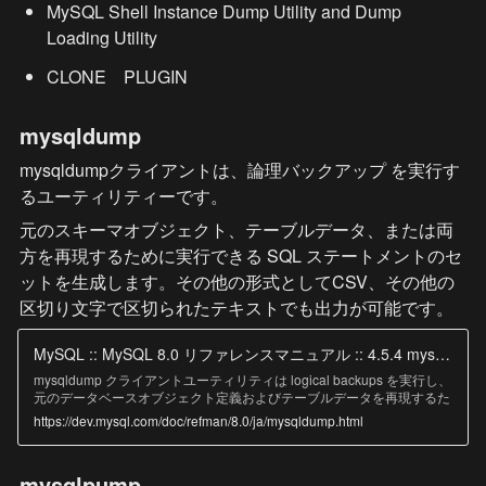
MySQL Shell Instance Dump Utility and Dump 
Loading Utility
CLONE　PLUGIN
mysqldump
mysqldumpクライアントは、論理バックアップ を実行す
るユーティリティーです。
元のスキーマオブジェクト、テーブルデータ、または両
方を再現するために実行できる SQL ステートメントのセ
ットを生成します。その他の形式としてCSV、その他の
区切り文字で区切られたテキストでも出力が可能です。
MySQL :: MySQL 8.0 リファレンスマニュアル :: 4.5.4 mysqldump - データベースバックアッププログラム
mysqldump クライアントユーティリティは logical backups を実行し、
元のデータベースオブジェクト定義およびテーブルデータを再現するた
めに実行できる一連の SQL ステートメントを生成します。 別の SQL
https://dev.mysql.com/doc/refman/8.0/ja/mysqldump.html
サーバーにバックアップまたは転送するために、1 つ以上の MySQL デ
ータベースをダンプします。 mysqldump コマンドは、CSV、その他の
区切り文字で区切られたテキスト、または XML 形式でも出力を生成で
mysqlpump
きます。 複数のスレッド、ファイル圧縮、進捗情報の表示、および