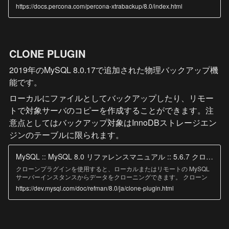
based on Percona Server for MySQL and one based on Percona
https://docs.percona.com/percona-xtrabackup/8.0/index.html
XtraDB Cluster. Percona Backup for MongoDB A fully supported, open
source, community backup tool for performing consistent hot backups
in MongoDB.
CLONE PLUGIN
2019年のMySQL 8.0.17で追加された物理バックアップ機
能です。
ローカルにファイルとしてバックアップしたり、リモー
トで対象サーバのコピーを作成することができます。注
意点としてはバックアップ対象はInnoDBストレージエン
ジンのテーブルに限られます。
MySQL :: MySQL 8.0 リファレンスマニュアル :: 5.6.7 クローンプラグイン
クローンプラグインを使用すると、ローカルまたはリモートの MySQL
サーバーインスタンスからデータをクローニングできます。 クローン
データは、スキーマ、テーブル、テーブルスペースおよびデータディク
https://dev.mysql.com/doc/refman/8.0/ja/clone-plugin.html
ショナリメタデータを含む、 InnoDB に格納されているデータの物理ス
ナップショットです。 クローンデータは完全に機能するデータディレ
クトリで構成され、MySQL ...