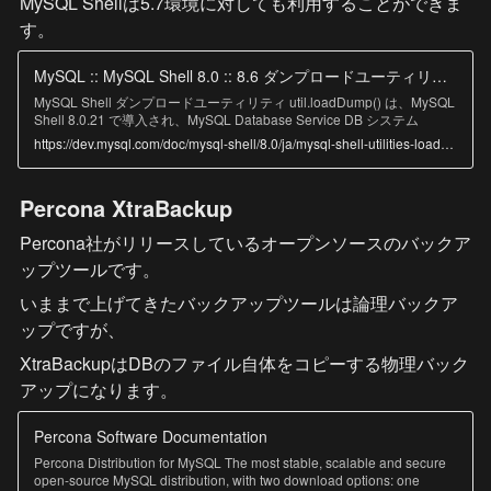
MySQL Shellは5.7環境に対しても利用することができま
す。
MySQL :: MySQL Shell 8.0 :: 8.6 ダンプロードユーティリティ
MySQL Shell ダンプロードユーティリティ util.loadDump() は、MySQL
Shell 8.0.21 で導入され、MySQL Database Service DB システム
(MySQL DB システム、短縮形) または MySQL Shell セクション8.5「イ
https://dev.mysql.com/doc/mysql-shell/8.0/ja/mysql-shell-utilities-load-dump.html
ンスタンスダンプユーティリティ、スキーマダンプユーティリティおよ
びテーブルダンプユーティリティ」 を使用してダンプされたスキーマ
またはテーブルの MySQL Server インスタンスへのインポートをサポー
Percona XtraBackup
トしています。 ダンプロードユーティリティでは、リモート記憶域か
らのデータストリーミング、テーブルまたはテーブルチャンクのパラレ
Percona社がリリースしているオープンソースのバックア
ルロード、進行状況トラッキング、再開およびリセット機能、およびダ
ンプの実行中の同時ロードのオプションが提供されます。 MySQL DB
ップツールです。
システムにインポートするには、ダンプロードユーティリティを実行す
る MySQL Shell インスタンスが、MySQL DB システムにアクセスでき
いままで上げてきたバックアップツールは論理バックア
る Oracle Cloud Infrastructure Compute インスタンスにインストールさ
ップですが、
れている必要があります。 ダンプファイルが Oracle Cloud
Infrastructure Object Storage バケットにある場合は、コンピュートイン
XtraBackupはDBのファイル自体をコピーする物理バック
スタンスからオブジェクトストレージバケットにアクセスできます。
ダンプファイルがローカルシステムにある場合は、コンピュートインス
アップになります。
タンスに選択したオペレーティングシステムに応じて、選択したコピー
ユーティリティを使用して Oracle Cloud Infrastructure Compute インス
タンスに転送する必要があります。
Percona Software Documentation
Percona Distribution for MySQL The most stable, scalable and secure
open-source MySQL distribution, with two download options: one