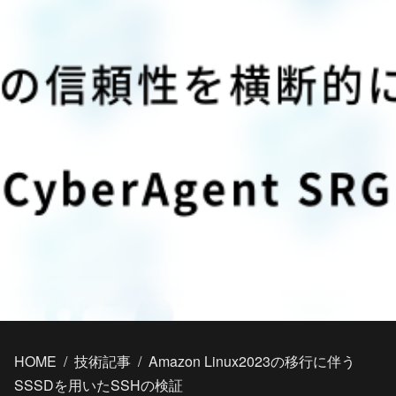
HOME
/
技術記事
/
Amazon Linux2023の移行に伴う
SSSDを用いたSSHの検証