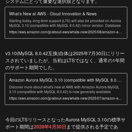
システムにとって重要な選択肢となります。
What's New at AWS - Cloud Innovation & News
Starting today, long-term support (LTS) will also be provided on Aurora
MySQL 3.10 (compatible with MySQL 8.0.42) minor version. Database
clusters that use LTS releases can stay on the same minor version for
https://aws.amazon.com/jp/about-aws/whats-new/2025/08/amazon-aurora-mysql-3-10-as-long-term-support-release/
at least three years or until end of standard support for the major
version, whichever is sooner. During the lifetime of an Aurora MySQL
LTS release, new patches introduce fixes for select high severity
security and operational issues. These patches don't include any new
v3.10(MySQL 8.0.42互換)自体は2025年7月30日にリリー
features. For more details about Aurora MySQL 3.10, refer to the Aurora
MySQL 3.10 launch announcement and release notes. This is the
スされていましたが、当初はLTSではなく、通常の1年間
second minor version designated as LTS on Aurora MySQL-
のサポート期間でした。
Compatible Edition 3 in addition to Aurora MySQL 3.04 (compatible
with MySQL 8.0.26) minor version. This LTS version does not change
the end of life schedules for other LTS versions or engine major
Amazon Aurora MySQL 3.10 (compatible with MySQL 8.0.42) is now generally available - AWS
versions. For more details about LTS and how to stay on the LTS minor
version, refer to LTS documentation. This LTS release is available in all
Discover more about what's new at AWS with Amazon Aurora MySQL
AWS regions where Aurora MySQL is available. Amazon Aurora is
3.10 (compatible with MySQL 8.0.42) is now generally available
designed for unparalleled high performance and availability at global
https://aws.amazon.com/jp/about-aws/whats-new/2025/07/amazon-aurora-mysql-310/
scale with full MySQL and PostgreSQL compatibility. It provides built-in
security, continuous backups, serverless compute, up to 15 read
replicas, automated multi-Region replication, and integrations with
other AWS services. To get started with Amazon Aurora, take a look at
今回のLTSリリースとなったAurora MySQL 3.10の標準サ
our getting started page.
ポート期間は
2028年4月30日
まで提供される予定であ