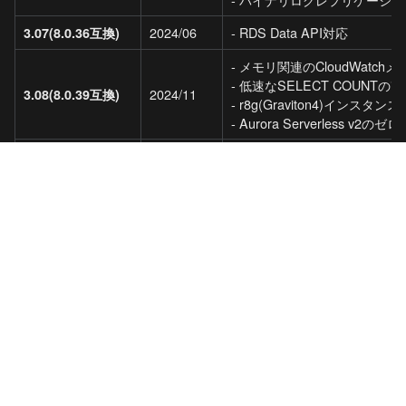
2024/06
- RDS Data API対応
3.07(8.0.36互換)
- メモリ関連のCloudWatch
- 低速なSELECT COUNTの改
2024/11
3.08(8.0.39互換)
- r8g(Graviton4)インスタンス
- Aurora Serverless 
- I/O Optimizedで実行
スループット向上

2025/05
3.09(8.0.40互換)
- 大規模テーブル環境での可用
理問題の修正
- 最大ストレージ容量が128TiB 
3.10(8.0.42互換)
2025/07
- In-Memory relay 
マンス向上
まとめ
今回リリースされたAurora MySQL 3.10は、長期的な安定
運用を可能にするLTSであることに加え、複数の機能追加