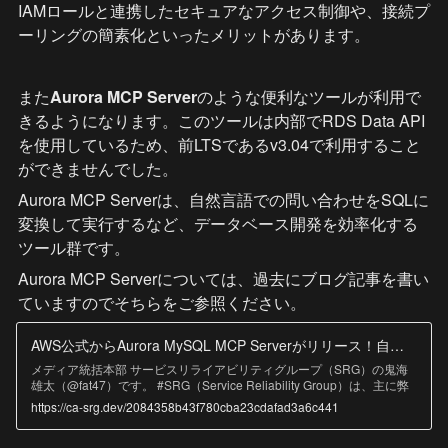
IAMロールと連携したセキュアなアクセス制御や、接続プ
ーリングの簡素化といったメリットがあります。
また
Aurora MCP Server
のような便利なツールが利用で
きるようになります。このツールは内部でRDS Data API
を使用しているため、前LTSであるv3.04で利用すること
ができませんでした。
Aurora MCP Serverは、自然言語での問い合わせをSQLに
変換して実行するなど、データベース開発を効率化する
ツール群です。
Aurora MCP Serverについては、過去にブログ記事を書い
ていますのでそちらをご参照ください。
AWS公式からAurora MySQL MCP Serverがリリース！自然言語でクエリ実行可能 - CyberAgent SRG #ca_srg
メディア統括本部 サービスリライアビリティグループ（SRG）の鬼海
雄太（@fat47）です。 #SRG（Service Reliability Group）は、主に弊
社メディアサービスのインフラ周りを横断的にサポートしており、既存
https://ca-srg.dev/2084358b43f780cba23cdafad3a6c441
サービスの改善や新規立ち上げ、OSS貢献などを行っているグループで
す。 本記事は、AWS公