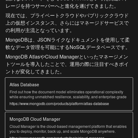
レージを持つサーバーへと進化を遂げてきました。
現在では、プライベートクラウドやパブリッククラウド
上の仮想インスタンス、さらにはマネージドサービスで
の利用が主流となっています。
MongoDBは、JSONライクなドキュメントを使用して柔
軟なデータ管理を可能にするNoSQLデータベースです。
MongoDB AtlasやCloud Managerといったマネージメン
トツールを導入したことで、運用の際に注目すべきポイ
ントが変化してきました。
Atlas Database
Find out how the document model eliminates operational complexity
while ensuring unmatched resilience, scalability, and enterprise-grade
security through the Atlas cloud database.
https://www.mongodb.com/products/platform/atlas-database
MongoDB Cloud Manager
Cloud Manager is the cloud-based management platform that enables
you to deploy, monitor, back up, and scale MongoDB anywhere.
https://www.mongodb.com/products/tools/cloud-manager