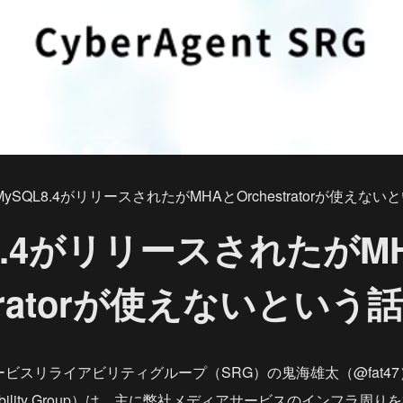
MySQL8.4がリリースされたがMHAとOrchestratorが使えない
L8.4がリリースされたがM
stratorが使えないという話
ービスリライアビリティグループ（SRG）の鬼海雄太（@fat4
Reliability Group）は、主に弊社メディアサービスのインフラ