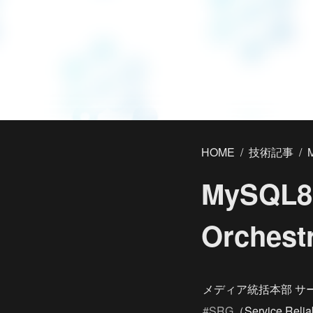
HOME
/
技術記事
/
MySQ
Orche
メディア統括本部 サ
#SRG
（Service 