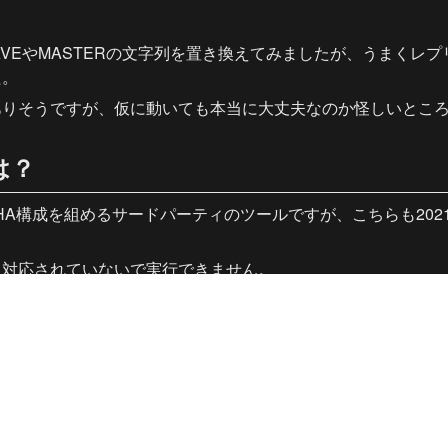
AVEやMASTERの文字列を置き換えてみましたが、うまくレ
た。
ありそうですが、仮に動いても本当に大丈夫なのか怪しいとこ
rは？
rも同様にHA構成を組めるサードパーティのツールですが、こちらも20
ろ対応されていないで実行できません。
うが使われている環境が多そうなので、修正版のリリースは期
よいよSLAVEやMASTERなどの文言が削除されてしまいました。