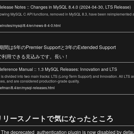
elease Notes :: Changes in MySQL 8.4.0 (2024-04-30, LTS Release)
llowing MySQL C API functions, removed in MySQL 8.3, have been reimplemented 
relnotes/mysql/8.4/en/news-8-4-0.html
は5年のPremier Supportと3年のExtended Support
まで利用できる見込みです。長い！
eference Manual :: 1.3 MySQL Releases: Innovation and LTS
s divided into two main tracks: LTS (Long-Term Support) and Innovation. All LTS a
ixes, and are considered production-grade quality.
refman/8.4/en/mysql-releases.html
4のリリースノートで気になったところ
 The deprecated 
 authentication plugin is now disabled by defaul