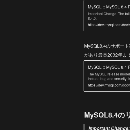
MySQL :: MySQL 8.4 R
Important Change: The fo
8.4.0:
https://dev.mysql.com/doc/
MySQL8.4のサポート期間
があり最長2032年
MySQL :: MySQL 8.4 R
The MySQL release model i
include bug and security f
https://dev.mysql.com/doc/
MySQL8.
Important Change: