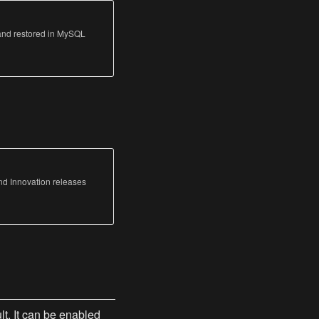
and restored in MySQL
nd Innovation releases
t. It can be enabled 