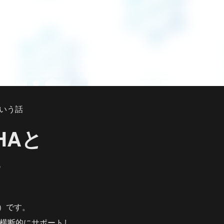
という話
HAと
7）です。
周りを横断的にサポートし