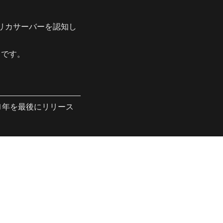
プリカサーバーを認知し
ろです。
21年を最後にリリース
待できる気がしていま