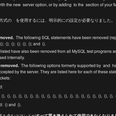
ith the new 
 server option, or by adding 
 to the 
 section of your 
証方式の
　を使用するには、明示的に
の設定が必要なりました。
moved. 
 The following SQL statements have been removed (rep
 (
); 
 (
); 
 (
); 
 (
); 
 (
); 
 (
); and 
 (
).
 listed have also been removed from all MySQL test programs and
ed internally.
 removed. 
 The following options formerly supported by 
 and 
 h
cepted by the server. They are listed here for each of these state
ckets:
d:
 
 (
), 
 (
), 
 (
), 
 (
), 
 (
), 
 (
), 
 (
), 
 (
), 
 (
), 
 (
), 
 (
), 
 (
), 
 (
), 
 (
), 
 (
), 
 (
), 
 (
), 
 (
), 
 (
), 
 (
), 
 
d: 
 (
) and 
 (
).
AVEを含むコマンドが
すべて置き換えられて使用できなくなりま