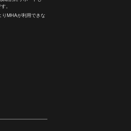
です。
によりMHAが利用できな