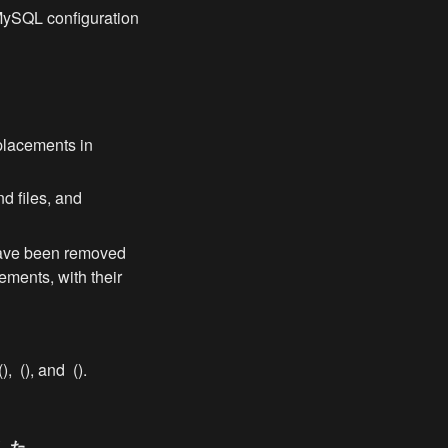
MySQL configuration 
lacements in 
 files, and 
ave been removed 
ments, with their 
(
), 
 (
), and 
 (
).
した
。