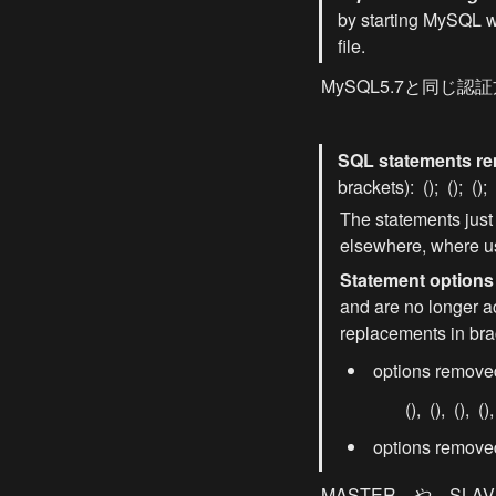
by starting MySQL w
file.
MySQL5.7と同じ認
SQL statements re
brackets): 
 (
); 
 (
); 
 (
); 
The statements just
elsewhere, where us
Statement options
and are no longer ac
replacements in bra
 options remove
 (
), 
 (
), 
 (
), 
 (
),
 options remove
MASTER　や　SL