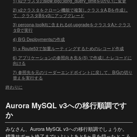
1) v2クラスタのslow logのlong_query_timeを0か0.1に変更
2) v2クラスタをクローン機能で複製しクラスタA,Bを作成し
て、クラスタBをv3にアップグレード
3) percona-toolkitに含まれるpt-upgradeをクラスタAとクラス
タBで実行
4) B/G Deploymentsの作成
5) ※ Route53で加重ルーティングするためのレコード作成
6) アプリケーションの参照向き先を(5) で作成したレコードに
向ける
7) 参照先を元のリーダーエンドポイントに戻して、B/Gの切り
替えを実行する
終わりに
Aurora MySQL v3への移行順調です
か
みなさん、Aurora MySQL v3への移行順調でしょうか。
標準サポート終了までいよいよあと5ヶ月を切ったところ