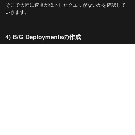
そこで大幅に速度が低下したクエリがないかを確認して
いきます。
4) B/G Deploymentsの作成
速度低下したクエリがなかったり、改善することができ
たらB/G機能をつかってGreenクラスタを作成していきま
す。
5) ※ 
Route53で加重ルーティングするための
レコード作成
今回の失敗ですべての参照クエリをGreenクラスタに向け
たことで、より影響が広範囲に出てしまいました。
できるだけユーザー影響の範囲を小さくするために
Route53の加重ルーティングを使っていきます。