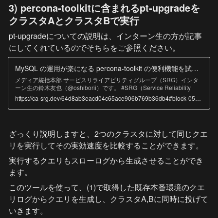
3) 
percona-toolkitに含まれるpt-upgradeを
クラスタAとクラスタBで実行
pt-upgradeについての説明は、インターン生の方が記事
にしてくれているのでそちらをご参照ください。
MySQL の運用が楽になる percona-toolkit の便利機能を試してみた - CyberAgent SRG #ca_srg
メディア統括本部 サービスリライアビリティグループ（SRG）インタ
ーン生の鈴木友也（@oshiborii）です。 #SRG（Service Reliability
Group）は、主に弊社メディアサービスのインフラ周りを横断的にサポ
https://ca-srg.dev/64d8ab3eacd04c65ace906b769b36db4#block-05a1dbee3758439b87fc636d02d7ecf9
ートしており、既存サービスの改善や新規立ち上げ、OSS貢献などを行
っているグループです。
ざっくり説明しますと、2つのクラスタに対して同じクエ
リを実行してその実効速度を比較することができます。
実行するクエリもスローログから生成させることができ
ます。
このツールを使って、(1)で取得した既存本番環境のクエ
リログからクエリを生成し、クラスタA,Bに同時に投げて
いきます。